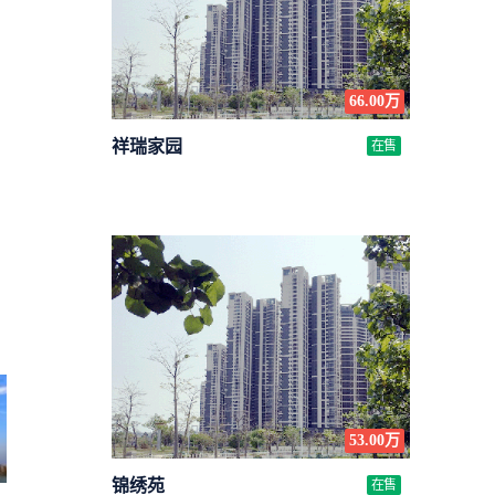
66.00万
祥瑞家园
在售
53.00万
锦绣苑
在售