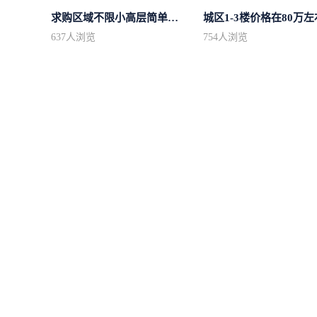
求购区域不限小高层简单装修
城区1-3楼价格在80万左
637
人浏览
754
人浏览