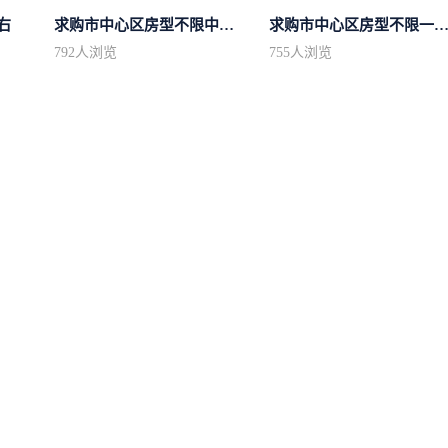
右
求购市中心区房型不限中档装修
求购市中心区房型不限一室一厅一卫简.
792
人浏览
755
人浏览