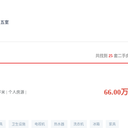
五室
共找到
25
套二手
66.00
 平米 | 个人房源 |
具
卫生设施
电视机
热水器
洗衣机
冰箱
家具