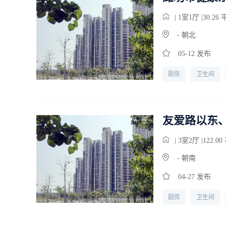
| 1
室
1
厅 |30.26
- 朝北
05-12 发布
厨房
卫生间
友爱路以东
| 3
室
2
厅 |122.0
- 朝南
04-27 发布
厨房
卫生间