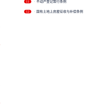
11
· 不动产登记暂行条例
12
· 国有土地上房屋征收与补偿条例
万
万