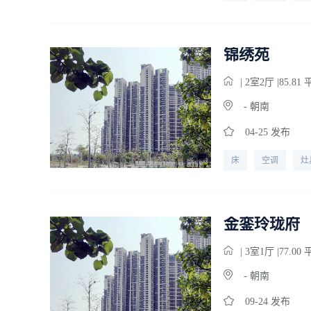
宽带
暖气
锦绣苑
| 2
室
2
厅 |85.81
- 朝南
04-25 发布
床
空调
灶
暖气
金銮玲珑府
| 3
室
1
厅 |77.00
- 朝南
09-24 发布