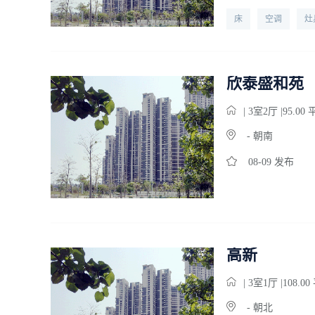
床
空调
灶
欣泰盛和苑
| 3
室
2
厅 |95.00
- 朝南
08-09 发布
高新
| 3
室
1
厅 |108.0
- 朝北