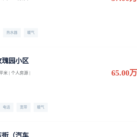
热水器
暖气
玫瑰园小区
65.00
0 平米 | 个人房源 |
电话
宽带
暖气
东街（汽车