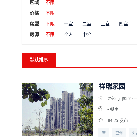
区域
不限
价格
不限
房型
不限
一室
二室
三室
四室
房源
不限
个人
中介
默认排序
祥瑞家园
| 2
室
2
厅 |95.70
- 朝南
04-25 发布
床
空调
灶