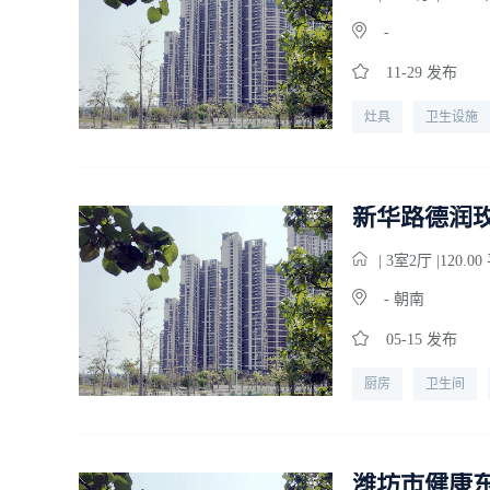
-
11-29 发布
灶具
卫生设施
新华路德润
| 3
室
2
厅 |120.0
- 朝南
05-15 发布
厨房
卫生间
潍坊市健康