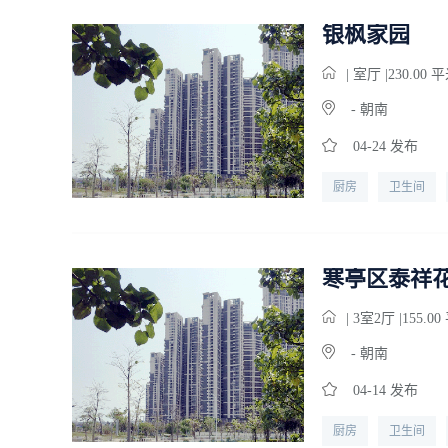
银枫家园
|
室
厅 |230.00 
- 朝南
04-24 发布
厨房
卫生间
寒亭区泰祥
| 3
室
2
厅 |155.0
- 朝南
04-14 发布
厨房
卫生间