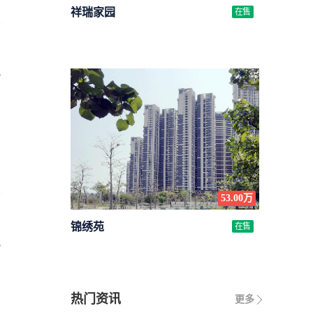
祥瑞家园
在售
万
53.00万
锦绣苑
在售
万
热门资讯
更多