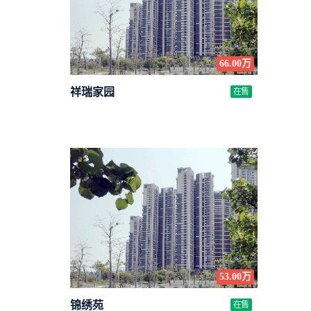
66.00万
祥瑞家园
在售
53.00万
锦绣苑
在售